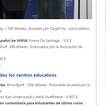
ey: 1.530 dólares,
donados por Cargill Inc., socio platino
 español de MMW
, Emma De Santiago - 513 $
druff: 300 dólares,
financiados por la Asociación de
90 $
s
dos los centros educativos
nka
, Anna Bjork: 1200 dólares,
financiada en parte por la
a
lmo, Kari Underwood y Heidi Hueffmeier - 6.957 $
ón comunitaria para estudiantes de último curso
,