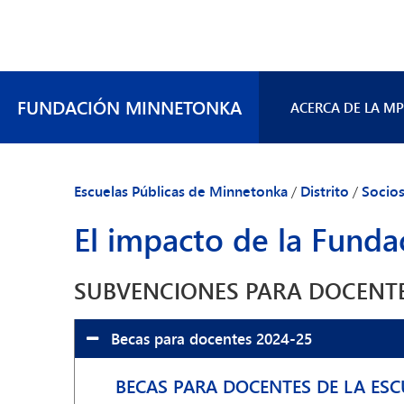
FUNDACIÓN MINNETONKA
ACERCA DE LA MP
Miembros de la ju
Antiguos miembro
Escuelas Públicas de Minnetonka
/
Distrito
/
Socio
Preguntas frecue
El impacto de la Fun
Participa
Contáctanos
SUBVENCIONES PARA DOCENTE
Becas para docentes 2024-25
BECAS PARA DOCENTES DE LA ES