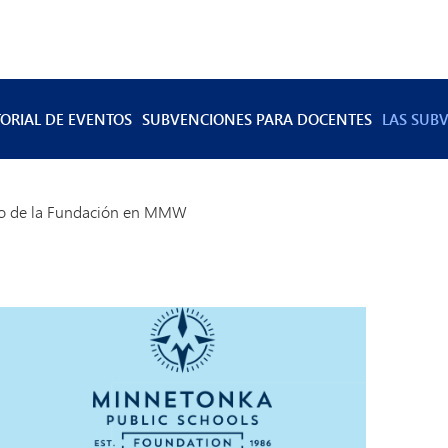
TORIAL DE EVENTOS
SUBVENCIONES PARA DOCENTES
LAS SUBV
Impacto
El impa
to de la Fundación en MMW
Impacto
El impa
Impacto
Impacto
Impacto
El impa
El impa