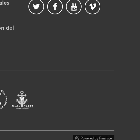
ales
ón del