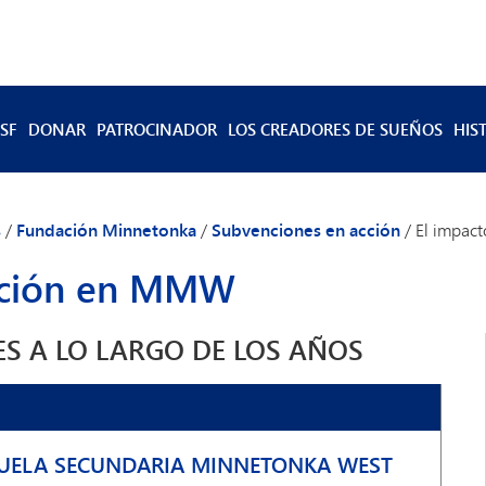
SF
DONAR
PATROCINADOR
LOS CREADORES DE SUEÑOS
HIS
nta directiva y personal
Gramos de Tonka
s de la junta directiva
Donaciones planificadas
s
/
Fundación Minnetonka
/
Subvenciones en acción
/
El impac
ntes
Donaciones equiparadas
dación en MMW
S A LO LARGO DE LOS AÑOS
CUELA SECUNDARIA MINNETONKA WEST