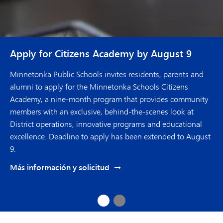
Apply for Citizens Academy by August 9
Inscripción en línea para el curso 2026-27 de
Tonka
Minnetonka Public Schools invites residents, parents and
alumni to apply for the Minnetonka Schools Citizens
Tonka Online es un dinámico programa de aprendizaje en
Academy, a nine-month program that provides community
línea dirigido a alumnos de primaria y secundaria que
members with an exclusive, behind-the-scenes look at
permite a los estudiantes de cualquier lugar de Minnesota
District operations, innovative programs and educational
acceder a los mismos profesores altamente cualificados y al
excellence. Deadline to apply has been extended to August
innovador plan de estudios que caracterizan al Distrito
9.
Escolar Público de Minnetonka. El compromiso de
Minnetonka con la excelencia y nuestros años de
Más información y solicitud
experiencia en la educación en línea garantizan que su hijo
reciba una educación en la que pueda confiar.
Apply
Inscripción
for
en
Asiste a una sesión informativa para obtener más
Citizens
línea
Academy
para
información
by
el
August
curso