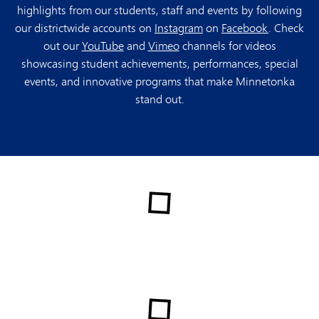
highlights from our students, staff and events by following
our districtwide accounts on
Instagram
on
Facebook
. Check
out our
YouTube
and
Vimeo
channels for videos
showcasing student achievements, performances, special
events, and innovative programs that make Minnetonka
stand out.