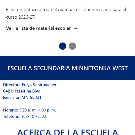
Consulte el Manual para padres y alumnos de MMW,
donde encontrará calendarios, información sobre la escuela
Echa un vistazo a todo el material escolar necesario para el
y el distrito, recursos educativos, detalles sobre el
curso 2026-27.
transporte y los derechos y responsabilidades de los
Ver la lista de material escolar
alumnos.
Ver el manual
1
2
ESCUELA SECUNDARIA MINNETONKA WEST
Directora Freya Schirmacher
6421 Hazeltine Blvd.
Excelsior, MN 55331
Horario:
9:20 a. m.-4:00 p. m.
Teléfono:
952-401-5300
ACERCA DE LA ESCUELA