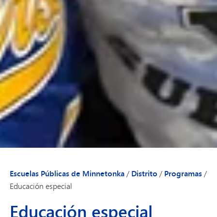
Escuelas Públicas de Minnetonka
/
Distrito
/
Programas
/
Educación especial
Educación especial