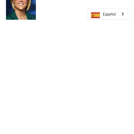
Español
Christine Breen
Directora ejecutiva de Servicios de Apoyo al Estudiante
christine.breen@minnetonkaschools.org
952-401-5036
Kristin Laughlin
Directora de Educación Especial
Escuela Primaria Clear Springs, Escuela Primaria Excelsior,