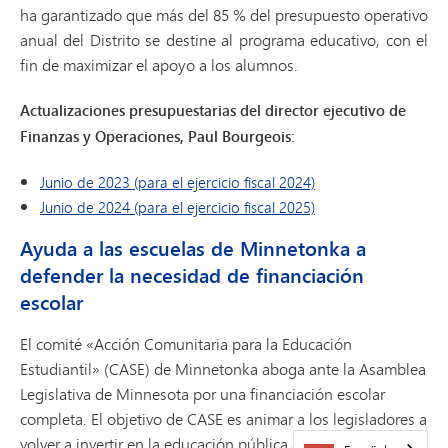
ha garantizado que más del 85 % del presupuesto operativo
anual del Distrito se destine al programa educativo, con el
fin de maximizar el apoyo a los alumnos.
Actualizaciones presupuestarias del director ejecutivo de
Finanzas y Operaciones, Paul Bourgeois:
Junio de 2023 (para el ejercicio fiscal 2024)
Junio de 2024 (para el ejercicio fiscal 2025)
Ayuda a las escuelas de Minnetonka a
defender la necesidad de financiación
escolar
El comité «Acción Comunitaria para la Educación
Estudiantil» (CASE) de Minnetonka aboga ante la Asamblea
Legislativa de Minnesota por una financiación escolar
completa. El objetivo de CASE es animar a los legisladores a
volver a invertir en la educación pública a nivel estatal y a