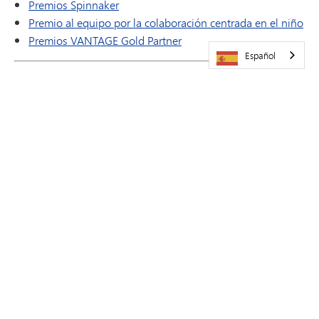
Premios Spinnaker
Premio al equipo por la colaboración centrada en el niño
Premios VANTAGE Gold Partner
Español
¿Tienes alguna pregunta? Envía un correo electrónico a
celebrateexcellence@minnetonkaschools.org
GANADORES ANTERIORES
2026
2025
2024
2023
2022