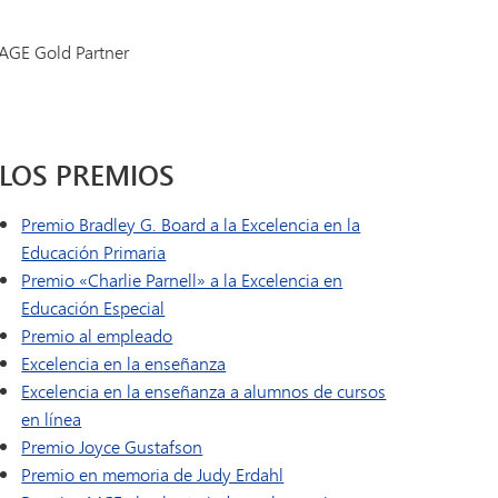
Diario de a bordo | Catálogo de
Educación especial
cursos de MHS
AGE Gold Partner
Título I
Tonka Online (Suplemento)
Título IX
VANTAGE
Programa de transición SAIL
Idiomas del mundo
Guía de bienestar
LOS PREMIOS
Premio Bradley G. Board a la Excelencia en la
Educación Primaria
Premio «Charlie Parnell» a la Excelencia en
Educación Especial
Premio al empleado
Excelencia en la enseñanza
Excelencia en la enseñanza a alumnos de cursos
en línea
Premio Joyce Gustafson
Premio en memoria de Judy Erdahl