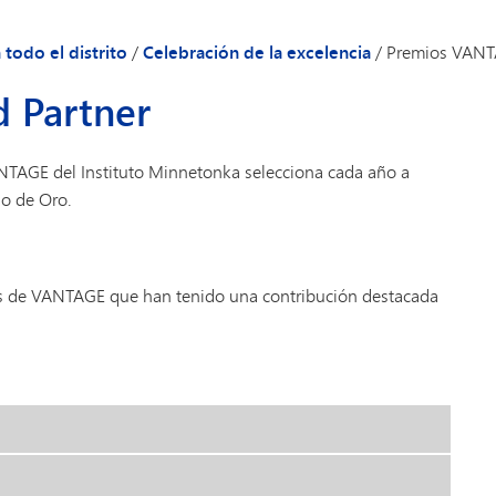
Evaluación y valoración
Inmersión lingüística (6.º-8.º)
Transporte
 todo el distrito
/
Celebración de la excelencia
/
Premios VANT
 Partner
NTAGE del Instituto Minnetonka selecciona cada año a
io de Oro.
les de VANTAGE que han tenido una contribución destacada