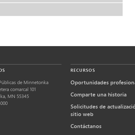
OS
RECURSOS
Oportunidades profesion
Públicas de Minnetonka
etera comarcal 101
Comparte una historia
nka,
MN
55345
5000
Solicitudes de actualizaci
sitio web
Contáctanos