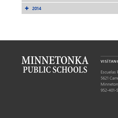
2014
VISÍTAN
Escuelas 
5621 Carr
Minneto
952-401-