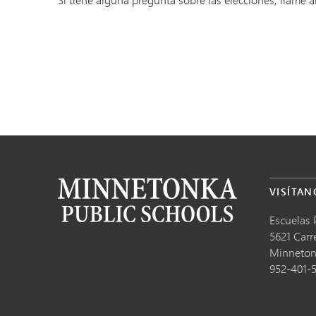
VISÍTAN
Escuelas 
5621 Carr
Minneto
952-401-