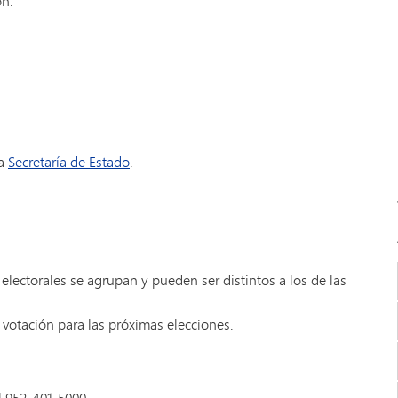
on:
la
Secretaría de Estado
.
 electorales se agrupan y pueden ser distintos a los de las
 votación para las próximas elecciones.
l 952-401-5000.