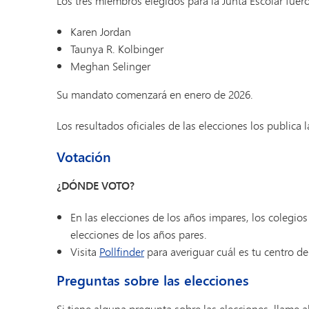
Los tres miembros elegidos para la Junta Escolar fuer
Karen Jordan
Taunya R. Kolbinger
Meghan Selinger
Su mandato comenzará en enero de 2026.
Los resultados oficiales de las elecciones los publica 
Votación
¿DÓNDE VOTO?
En las elecciones de los años impares, los colegios
elecciones de los años pares.
Visita
Pollfinder
para averiguar cuál es tu centro de
Preguntas sobre las elecciones
Si tiene alguna pregunta sobre las elecciones, llame a