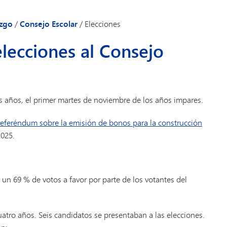
Evaluación y valoración
Inmersión lingüística (6.º-8.º)
Transporte
azgo
/
Consejo Escolar
/
Elecciones
elecciones al Consejo
os años, el primer martes de noviembre de los años impares.
referéndum sobre la emisión de bonos para la construcción
2025.
un 69 % de votos a favor por parte de los votantes del
tro años. Seis candidatos se presentaban a las elecciones.