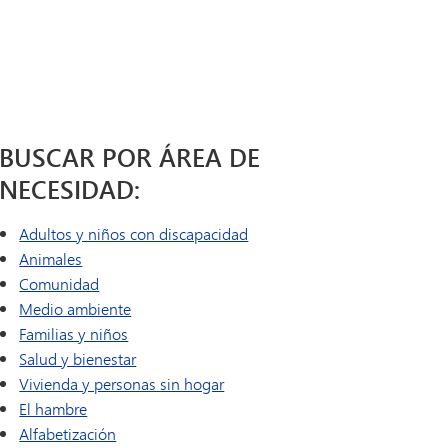
Diario de a bordo | Catálogo de
Educación especial
cursos de MHS
Título I
Tonka Online (Suplemento)
Título IX
VANTAGE
Programa de transición SAIL
Idiomas del mundo
Guía de bienestar
BUSCAR POR ÁREA DE
NECESIDAD:
Adultos y niños con discapacidad
Animales
Comunidad
Medio ambiente
Familias y niños
Salud y bienestar
Vivienda y personas sin hogar
El hambre
Alfabetización