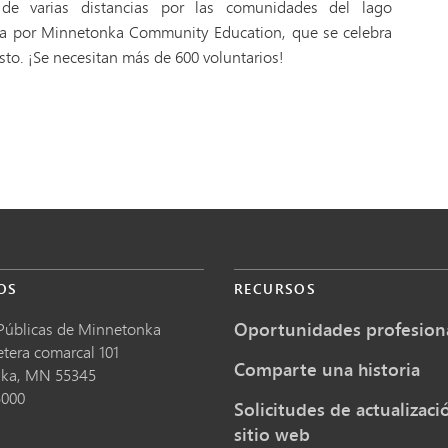
l de varias distancias por las comunidades del lago
a por Minnetonka Community Education, que se celebra
sto. ¡Se necesitan más de 600 voluntarios!
OS
RECURSOS
Oportunidades profesion
Públicas de Minnetonka
etera comarcal 101
Comparte una historia
nka,
MN
55345
5000
Solicitudes de actualizaci
sitio web