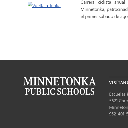
Carrera ciclista anua
Minnetonka, patrocinad
el primer sábado de ago
VISÍTAN
Escuelas 
5621 Carr
Minneto
952-401-