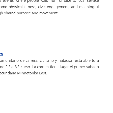
s events where people walk, run, or bike to local service
some physical fitness, civic engagement, and meaningful
ugh shared purpose and movement.
ka
omunitario de carrera, ciclismo y natación está abierto a
de 2.º a 8.º curso. La carrera tiene lugar el primer sábado
ecundaria Minnetonka East.