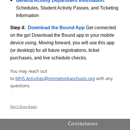
General Activity Department Information
:
your mobile device using. Moving forward, you will use
Schedules, Student Activity Passes, and Ticketing
et purchases, and live schedule checks.
Information
Step 4:
Download the Bound App
Get connected
on the go! Download the Bound app to your mobile
device using. Moving forward, you will use this app
(or desktop) for all future registrations, ticket
purchases, and live schedule checks.
OS
RECURSOS
You may reach out
to
MHS.Activities@minnetonkaschools.org
with any
Oportunidades profesion
Públicas de Minnetonka
questions.
etera comarcal 101
Comparte una historia
nka,
MN
55345
5000
Solicitudes de actualizaci
Don't Show Again
sitio web
Contáctanos