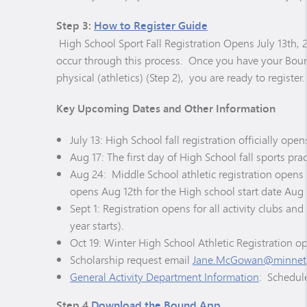
Step 3:
How to Register Guide
High School Sport Fall Registration Opens July 13th, 2
occur through this process. Once you have your Bound
physical (athletics) (Step 2), you are ready to register
Key Upcoming Dates and Other Information
July 13: High School fall registration officially o
Aug 17: The first day of High School fall sports pra
Aug 24: Middle School athletic registration opens 
opens Aug 12th for the High school start date Aug 
Sept 1: Registration opens for all activity clubs an
year starts).
Oct 19: Winter High School Athletic Registration o
Scholarship request email
Jane.McGowan@minneto
General Activity Department Information
: Schedule
Step 4
Download the Bound App