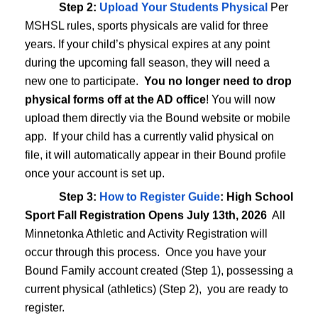
Step 2:
Upload Your Students Physical
Per
MSHSL rules, sports physicals are valid for three
years. If your child’s physical expires at any point
 athletics and activities management platform to
Bound
during the upcoming fall season, they will need a
r student registration, scheduling, and ticketing. Moving
new one to participate.
You no longer need to drop
ke place through Bound.
physical forms off at the AD office
! You will now
upload them directly via the Bound website or mobile
ase complete the following steps to establish your family
app. If your child has a currently valid physical on
file, it will automatically appear in their Bound profile
st do this)
once your account is set up.
o your profile and link them using their Minnetonka Student
Step 3:
How to Register Guide
: High School
Sport Fall Registration Opens July 13th, 2026
All
Minnetonka Athletic and Activity Registration will
occur through this process. Once you have your
ars. If your child’s physical expires at any point during the
Bound Family account created (Step 1), possessing a
ticipate. You no longer need to drop physical forms off at
current physical (athletics) (Step 2), you are ready to
the Bound website or mobile app. If your child has a
register.
appear in their Bound profile once your account is set up.