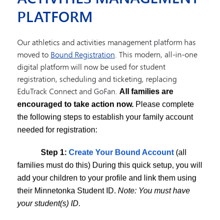
Evaluación y valoración
Inmersión lingüística (6.º-8.º)
PLATFORM
Transporte
tividades del instituto
Our athletics and activities management platform has
to
moved to
Bound Registration
. This modern, all-in-one
digital platform will now be used for student
re un talento oculto.
registration, scheduling and ticketing, replacing
EduTrack Connect and GoFan.
All families are
 los programas de enriquecimiento y los deportes— son una
encouraged to take action now.
Please complete
innetonka. Formar parte de los clubes y organizaciones
the following steps to establish your family account
írculo de amistades, desarrollar habilidades de liderazgo,
needed for registration:
Step 1:
Create Your Bound Account
(all
idades Extraescolares
hoy mismo y descubre las
families must do this) During this quick setup, you will
add your children to your profile and link them using
their Minnetonka Student ID.
Note: You must have
N
your student(s) ID.