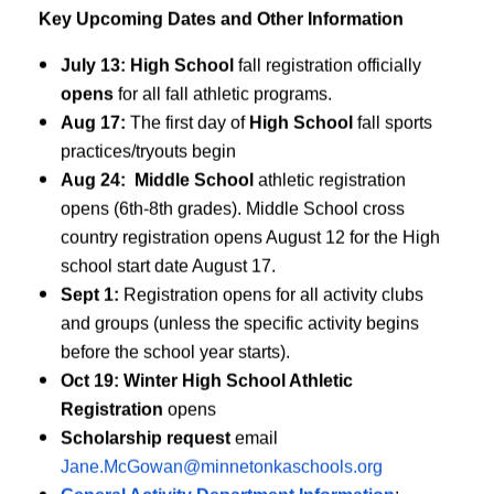
Key Upcoming Dates and Other Information
July 13:
High School
fall registration officially
026 All Minnetonka Athletic and Activity Registration will
 Family account created (Step 1), possessing a current
opens
for all fall athletic programs.
.
Aug 17:
The first day of
High School
fall sports
practices/tryouts begin
Aug 24: Middle School
athletic registration
opens (6th-8th grades). Middle School cross
pens for all fall athletic programs.
country registration opens August 12 for the High
ctices/tryouts begin
school start date August 17.
(6th-8th grades). Middle School cross country registration
Sept 1:
Registration opens for all activity clubs
17th.
and groups (unless the specific activity begins
d groups (unless the specific activity begins before the school
before the school year starts).
Oct 19: Winter High School Athletic
pens
Registration
opens
nkaschools.org
Scholarship request
email
s, Student Activity Passes, and Ticketing Information
Jane.McGowan@minnetonkaschools.org