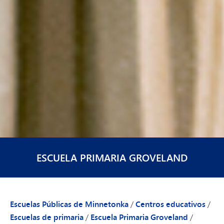
ESCUELA PRIMARIA GROVELAND
Escuelas Públicas de Minnetonka
/
Centros educativos
/
Escuelas de primaria
/
Escuela Primaria Groveland
/