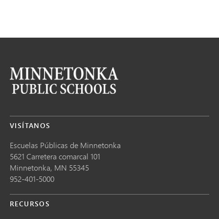
VISÍTANOS
Escuelas Públicas de Minnetonka
5621 Carretera comarcal 101
Minnetonka,
MN
55345
952-401-5000
RECURSOS